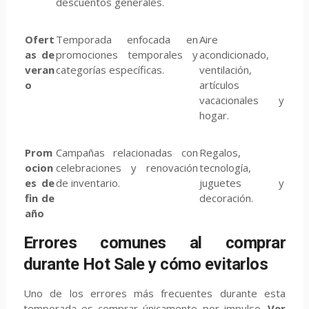
descuentos generales.
Ofert
Temporada enfocada en
Aire
as de
promociones temporales y
acondicionado,
veran
categorías específicas.
ventilación,
o
artículos
vacacionales y
hogar.
Prom
Campañas relacionadas con
Regalos,
ocion
celebraciones y renovación
tecnología,
es de
de inventario.
juguetes y
fin de
decoración.
año
Errores comunes al comprar
durante Hot Sale y cómo evitarlos
Uno de los errores más frecuentes durante esta
temporada es comprar únicamente por impulso.
Ver